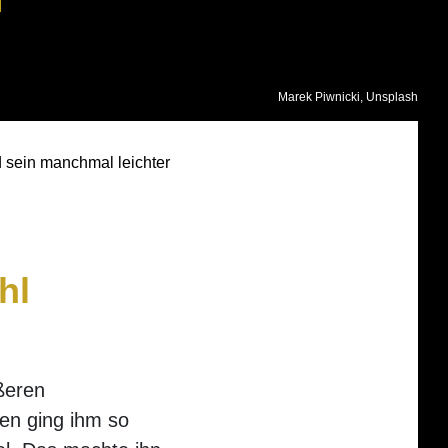
Marek Piwnicki, Unsplash
sein manchmal leichter
hl
ößeren
nen ging ihm so