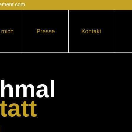
gement.com
 mich
Presse
Kontakt
hmal
tatt
n