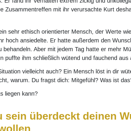
s. Er fand ihr Verhalten extrem zickig und unkolleg
he Zusammentreffen mit ihr verursachte Kurt des
in sehr ethisch orientierter Mensch, der Werte wi
ehr hoch ansiedelte. Er hatte außerdem den Wunsch
 zu behandeln. Aber mit jedem Tag hatte er mehr M
n puffte ihm schließlich wütend und fauchend aus 
ituation vielleicht auch? Ein Mensch löst in dir wü
cht, warum. Du fragst dich: Mitgefühl? Was ist das
s liegen kann?
 sein überdeckt deinen 
 wollen