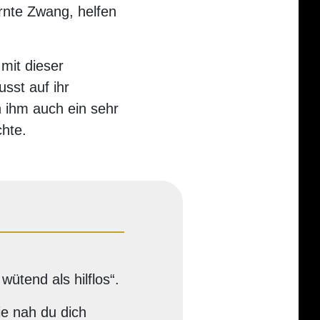
ernte Zwang, helfen
 mit dieser
sst auf ihr
n ihm auch ein sehr
chte.
ütend als hilflos“.
e nah du dich