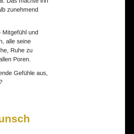
ial. Das machte ihn
halb zunehmend
e Mitgefühl und
, alle seine
ühe, Ruhe zu
allen Poren.
tende Gefühle aus,
?
Wunsch