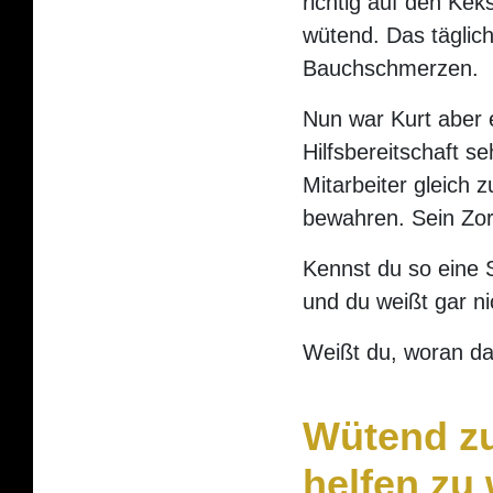
richtig auf den Kek
wütend. Das täglic
Bauchschmerzen.
Nun war Kurt aber e
Hilfsbereitschaft s
Mitarbeiter gleich
bewahren. Sein Zor
Kennst du so eine S
und du weißt gar ni
Weißt du, woran da
Wütend zu
helfen zu