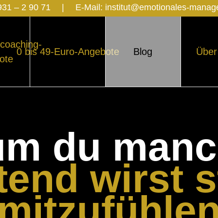
931 – 2 90 71
|
E-Mail:
institut@emotionales-mana
coaching-
0 bis 49-Euro-Angebote
Blog
Über
ote
um du manc
end wirst s
mitzufühle