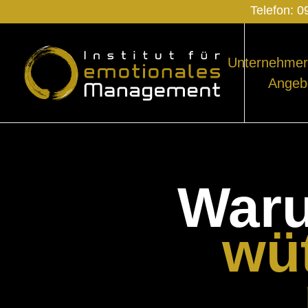
Telefon:
0
Unternehmer
Angeb
War
wüt