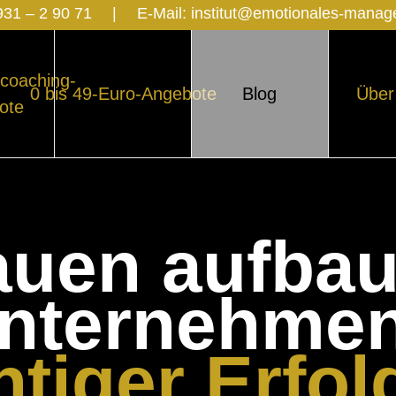
931 – 2 90 71
|
E-Mail:
institut@emotionales-mana
coaching-
0 bis 49-Euro-Angebote
Blog
Über
ote
auen aufba
nternehmen
htiger Erfol