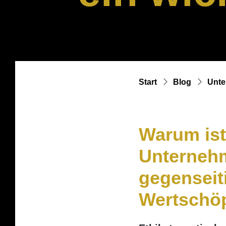
Start
Blog
Unte
Warum ist
Unternehm
gegenseit
Wertschö