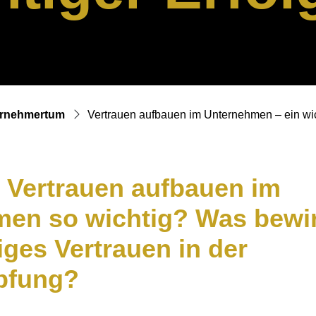
rnehmertum
Vertrauen aufbauen im Unternehmen – ein wich
 Vertrauen aufbauen im
en so wichtig? Was bewir
iges Vertrauen in der
pfung?