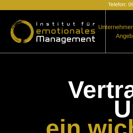
Telefon:
0
Unternehmer
Angeb
Vertr
U
ein wic