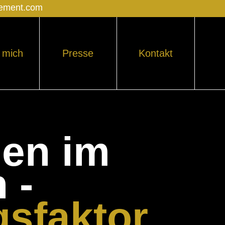
gement.com
 mich
Presse
Kontakt
uen im
 -
gsfaktor