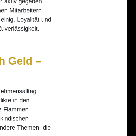
ur aktiv gegeben
en Mitarbeitern
inig. Loyalität und
uverlässigkeit.
h Geld
–
rnehmensalltag
ikte in den
die Flammen
 kindischen
andere Themen, die