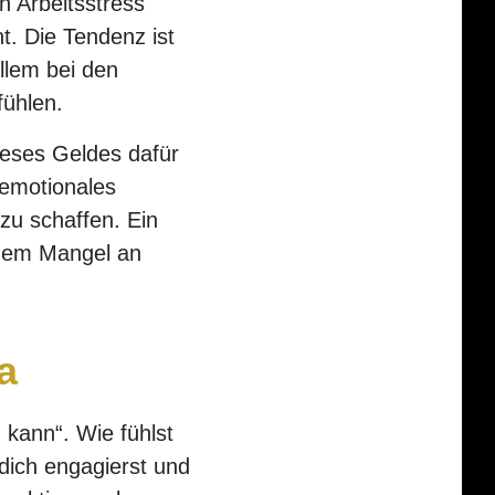
n Arbeitsstress
t. Die Tendenz ist
llem bei den
fühlen.
dieses Geldes dafür
 emotionales
zu schaffen. Ein
 dem Mangel an
a
n kann“. Wie fühlst
 dich engagierst und