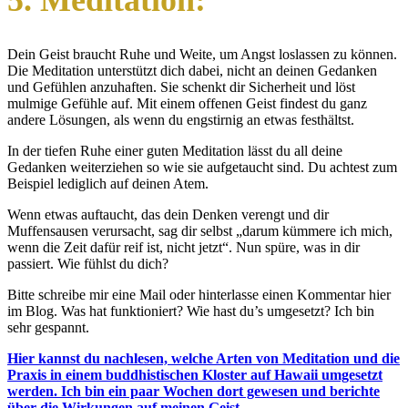
5. Meditation:
Dein Geist braucht Ruhe und Weite, um Angst loslassen zu können.
Die Meditation unterstützt dich dabei, nicht an deinen Gedanken
und Gefühlen anzuhaften. Sie schenkt dir Sicherheit und löst
mulmige Gefühle auf. Mit einem offenen Geist findest du ganz
andere Lösungen, als wenn du engstirnig an etwas festhältst.
In der tiefen Ruhe einer guten Meditation lässt du all deine
Gedanken weiterziehen so wie sie aufgetaucht sind. Du achtest zum
Beispiel lediglich auf deinen Atem.
Wenn etwas auftaucht, das dein Denken verengt und dir
Muffensausen verursacht, sag dir selbst „darum kümmere ich mich,
wenn die Zeit dafür reif ist, nicht jetzt“. Nun spüre, was in dir
passiert. Wie fühlst du dich?
Bitte schreibe mir eine Mail oder hinterlasse einen Kommentar hier
im Blog. Was hat funktioniert? Wie hast du’s umgesetzt? Ich bin
sehr gespannt.
Hier kannst du nachlesen, welche Arten von Meditation und die
Praxis in einem buddhistischen Kloster auf Hawaii umgesetzt
werden. Ich bin ein paar Wochen dort gewesen und berichte
über die Wirkungen auf meinen Geist.