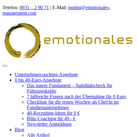
Telefon:
0931 – 2 90 71
|
E-Mail:
institut@emotionales-
management.com
Unternehmercoaching-Angebote
0 bis 49-Euro-Angebote
Das innere Fundament – Stabilitätscheck für
Führungskräfte
7 hilfreiche Fragen nach der Übernahme für 0 Euro
Checkliste für die ersten Wochen als Chef:in im
Familienunternehmen
40-Recruiting-Ideen für 0 €
Blitz-Coaching für 49.- €
Newsletter Anmeldung
Blog
Alle Artikel