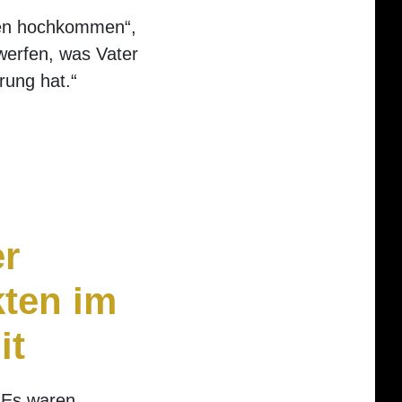
ten hochkommen“,
 werfen, was Vater
rung hat.“
er
kten im
it
. Es waren