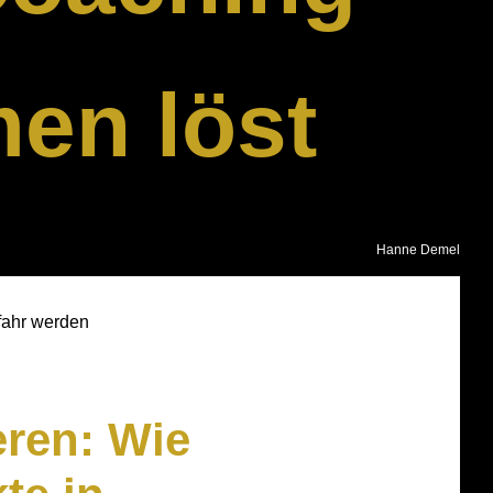
en löst
Hanne Demel
fahr werden
eren: Wie