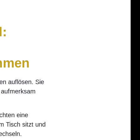
d:
ehmen
en auflösen. Sie
f aufmerksam
chten eine
 Tisch sitzt und
echseln.