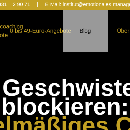
931 – 2 90 71
|
E-Mail:
institut@emotionales-mana
coaching-
0 bis 49-Euro-Angebote
Blog
Über
ote
Geschwiste
blockieren:
elmäßiges 