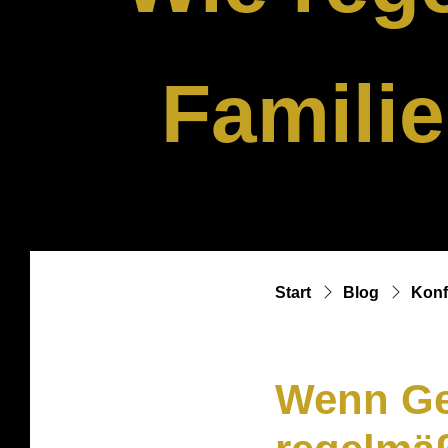
Famili
Start
Blog
Konf
Wenn Ges