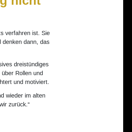
g nicht
 verfahren ist. Sie
d denken dann, das
ives dreistündiges
 über Rollen und
tert und motiviert.
d wieder im alten
ir zurück.“